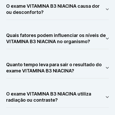
uma condição chamada pelagra, que pode provocar
O exame VITAMINA B3 NIACINA causa dor
sintomas como dermatite, diarreia, alterações
ou desconforto?
neurológicas e fadiga. A avaliação da VITAMINA B3
NIACINA pode ajudar a identificar essa deficiência.
O exame VITAMINA B3 NIACINA geralmente envolve
coleta de sangue, podendo causar leve desconforto
Quais fatores podem influenciar os níveis de
no momento da punção venosa.
VITAMINA B3 NIACINA no organismo?
Os níveis de VITAMINA B3 NIACINA podem ser
influenciados pela alimentação, pela absorção
Quanto tempo leva para sair o resultado do
intestinal, por doenças metabólicas ou pelo uso de
exame VITAMINA B3 NIACINA?
determinados medicamentos.
O resultado do exame VITAMINA B3 NIACINA
geralmente fica disponível em alguns dias após a
O exame VITAMINA B3 NIACINA utiliza
coleta da amostra, dependendo do laboratório
radiação ou contraste?
responsável pela análise.