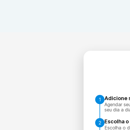
O título é a medida da quantidade de anticorpos presen
terapêutico.
Adicione 
1
Agendar seu
seu dia a di
Escolha o 
2
Escolha o d