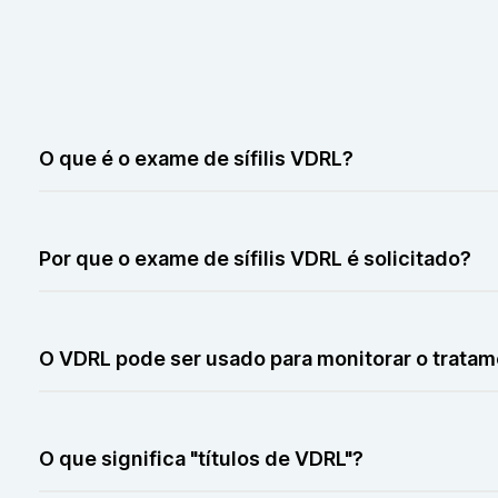
O que é o exame de sífilis VDRL?
O exame VDRL (Venereal Disease Research Laboratory) 
causa a sífilis.
Por que o exame de sífilis VDRL é solicitado?
É solicitado para diagnosticar sífilis, uma infecção se
rotina.
O VDRL pode ser usado para monitorar o tratame
Sim, após o tratamento, o médico pode repetir o VDRL pa
O que significa "títulos de VDRL"?