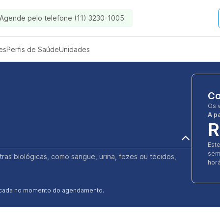
Agende pelo telefone (11) 3230-1005
es
Perfis de Saúde
Unidades
Co
Os 
A pa
R
Est
sem
stras biológicas, como sangue, urina, fezes ou tecidos,
horá
ificada no momento do agendamento.