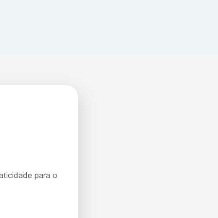
o a queda dos títulos após o tratamento indica sucesso
aticidade para o