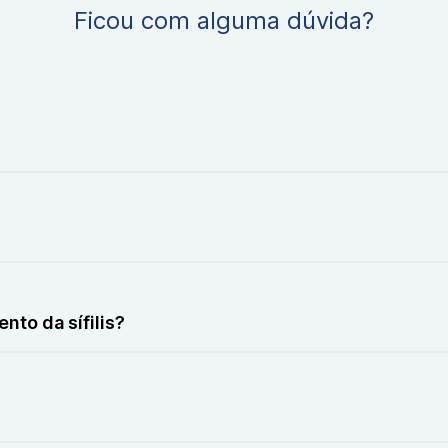
Ficou com alguma dúvida?
é um teste sorológico usado para detectar a presença de an
xualmente transmissível (IST). Ele também é utilizado para 
nto da sífilis?
ra verificar a queda nos títulos de anticorpos, o que indica