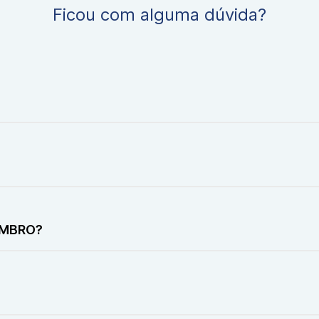
Ficou com alguma dúvida?
bursas e outras estruturas superficiais da articulação do om
assom que desliza sobre a pele da região do ombro. Duran
 OMBRO?
itação dos movimentos, lesões do manguito rotador, bursite