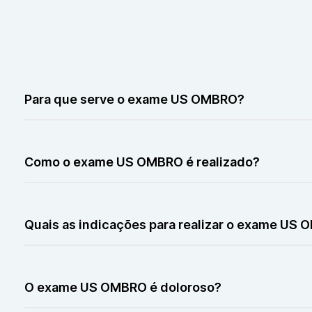
Para que serve o exame US OMBRO?
O exame US OMBRO serve para avaliar tendões, músculos, 
rupturas e inflamações.
Como o exame US OMBRO é realizado?
O exame US OMBRO é realizado com um aparelho de ultr
para avaliar melhor a articulação.
Quais as indicações para realizar o exame US
O exame US OMBRO é indicado para investigar dor, lim
O exame US OMBRO é doloroso?