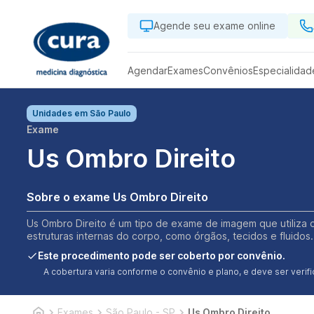
Agende seu exame online
Agendar
Exames
Convênios
Especialidad
Unidades em
São Paulo
Exame
Us Ombro Direito
Sobre o exame Us Ombro Direito
Us Ombro Direito é um tipo de exame de imagem que utiliza o
estruturas internas do corpo, como órgãos, tecidos e fluidos.
Este procedimento pode ser coberto por convênio.
A cobertura varia conforme o convênio e plano, e deve ser ver
Exames
São Paulo - SP
Us Ombro Direito