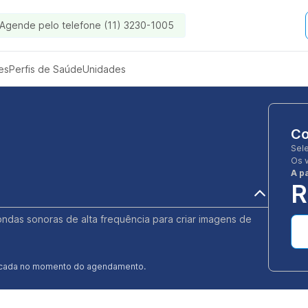
Agende pelo telefone (11) 3230-1005
es
Perfis de Saúde
Unidades
Co
Sel
Os 
A pa
R
ndas sonoras de alta frequência para criar imagens de
ificada no momento do agendamento.