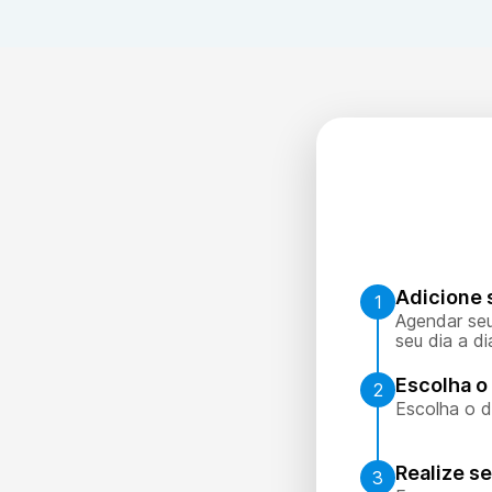
Adicione 
1
Agendar seu
seu dia a di
Escolha o 
2
Escolha o d
Realize s
3