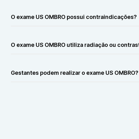
O exame US OMBRO não é doloroso. Caso exista inflam
O exame US OMBRO possui contraindicações?
O exame US OMBRO não possui contraindicações import
O exame US OMBRO utiliza radiação ou contras
O exame US OMBRO não utiliza radiação nem contraste.
Gestantes podem realizar o exame US OMBRO?
Gestantes podem realizar o exame US OMBRO normalment