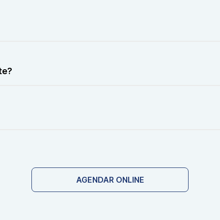
ação na região, pode haver leve desconforto durante a mov
antes. Trata-se de um método seguro e amplamente utiliza
te?
 As imagens são obtidas por ultrassom.
e, pois o procedimento é seguro e não utiliza radiação.
AGENDAR ONLINE