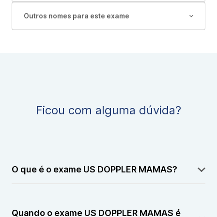
Outros nomes para este exame
Ficou com alguma dúvida?
O que é o exame US DOPPLER MAMAS?
O exame US DOPPLER MAMAS é um ultrassom das
mamas que avalia tanto a estrutura do tecido
Quando o exame US DOPPLER MAMAS é