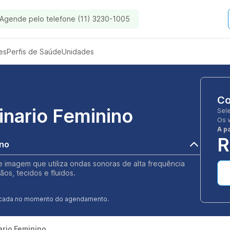
Agende pelo telefone (11) 3230-1005
es
Perfis de Saúde
Unidades
Co
inario Feminino
Sel
Os 
A pa
R
ino
 imagem que utiliza ondas sonoras de alta frequência
os, tecidos e fluidos.
ificada no momento do agendamento.
ario Feminino