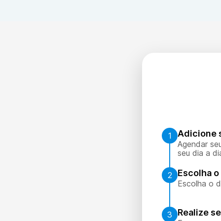
Adicione 
1
Agendar seu
seu dia a di
Escolha o 
2
Escolha o d
Realize s
3