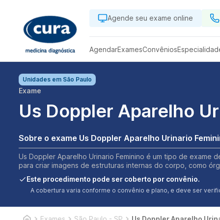
Agende seu exame online
Agendar
Exames
Convênios
Especialidad
Unidades em
São Paulo
Exame
Us Doppler Aparelho Ur
Sobre o exame Us Doppler Aparelho Urinario Femin
Us Doppler Aparelho Urinario Feminino é um tipo de exame de
para criar imagens de estruturas internas do corpo, como órgã
Este procedimento pode ser coberto por convênio.
A cobertura varia conforme o convênio e plano, e deve ser ver
Exames
São Paulo - SP
Us Doppler Aparelho Urin