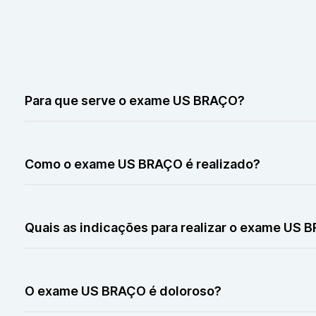
Para que serve o exame US BRAÇO?
O exame US BRAÇO serve para avaliar músculos, tendões, 
hematomas, inflamações, nódulos, cistos e outras alter
Como o exame US BRAÇO é realizado?
O exame US BRAÇO é realizado com um transdutor de ul
melhorar a qualidade das imagens.
Quais as indicações para realizar o exame US
O exame US BRAÇO pode ser indicado para investigar do
acompanhamento de algumas condições.
O exame US BRAÇO é doloroso?