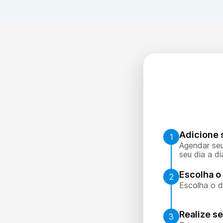
Adicione 
1
Agendar seu
seu dia a di
Escolha o 
2
Escolha o d
Realize s
3