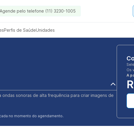
Agende pelo telefone (11) 3230-1005
es
Perfis de Saúde
Unidades
Co
Sel
Os 
A pa
R
 ondas sonoras de alta frequência para criar imagens de
ificada no momento do agendamento.