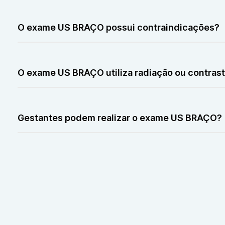
O exame US BRAÇO não é doloroso. Pode ocorrer um lev
O exame US BRAÇO possui contraindicações?
O exame US BRAÇO não possui contraindicações releva
O exame US BRAÇO utiliza radiação ou contras
O exame US BRAÇO não utiliza radiação nem contraste.
Gestantes podem realizar o exame US BRAÇO?
Gestantes podem realizar o exame US BRAÇO normalmen