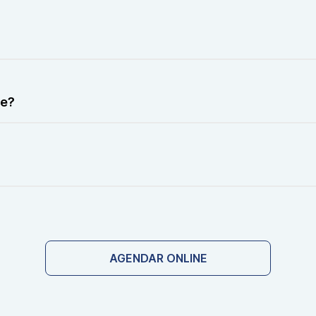
e desconforto quando o aparelho é pressionado sobre uma r
ntes. É um procedimento seguro e não invasivo.
te?
 O exame utiliza ondas sonoras para formar as imagens.
te. Como não utiliza radiação, o procedimento é considera
AGENDAR ONLINE