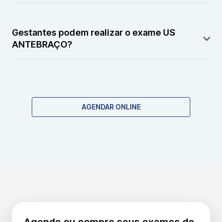
O exame US ANTEBRAÇO não utiliza radiação nem
contraste.
Gestantes podem realizar o exame US
ANTEBRAÇO?
Gestantes podem realizar o exame US ANTEBRAÇO
normalmente.
AGENDAR ONLINE