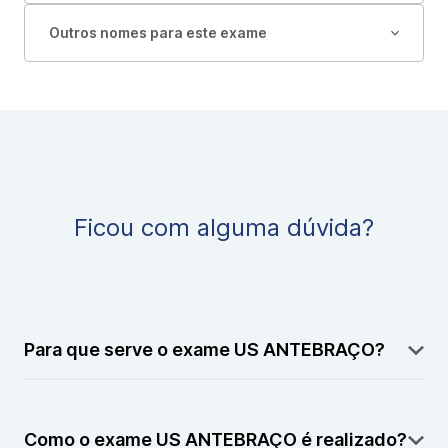
Outros nomes para este exame
Ficou com alguma dúvida?
Para que serve o exame US ANTEBRAÇO?
O exame US ANTEBRAÇO serve para avaliar
músculos, tendões, tecidos subcutâneos e outras
Como o exame US ANTEBRAÇO é realizado?