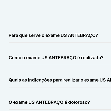
Para que serve o exame US ANTEBRAÇO?
O exame US ANTEBRAÇO serve para avaliar músculos, ten
hematomas, inflamações, tumores e outras alterações.
Como o exame US ANTEBRAÇO é realizado?
O exame US ANTEBRAÇO é realizado com um transdutor d
pequenos movimentos.
Quais as indicações para realizar o exame U
O exame US ANTEBRAÇO é indicado para investigar dore
O exame US ANTEBRAÇO é doloroso?