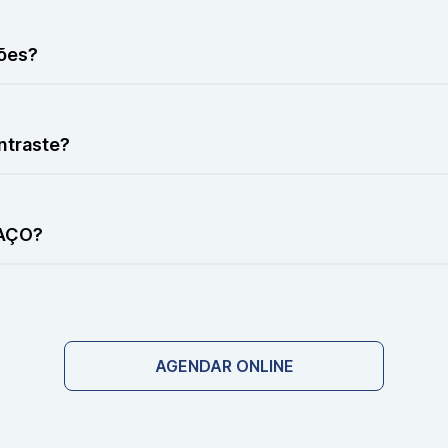
ve desconforto caso exista inflamação ou trauma recente.
ões?
relevantes.
ntraste?
raste.
RAÇO?
rmalmente.
AGENDAR ONLINE