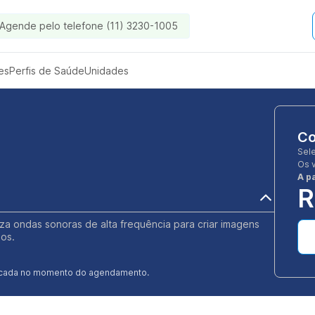
Agende pelo telefone (11) 3230-1005
es
Perfis de Saúde
Unidades
Co
Sel
Os 
A pa
R
za ondas sonoras de alta frequência para criar imagens
dos.
ificada no momento do agendamento.