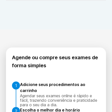
O TESTOSTERONA LIVRE EM SALIVA PRIMEIRA
AMOSTRA deve ser realizado conforme orientação
médica, podendo ser repetido para acompanhamento
hormonal.
Agende ou compre seus exames de
forma simples
Adicione seus procedimentos ao
1
carrinho
Agendar seus exames online é rápido e
fácil, trazendo conveniência e praticidade
para o seu dia a dia.
Escolha o melhor dia e horário
2