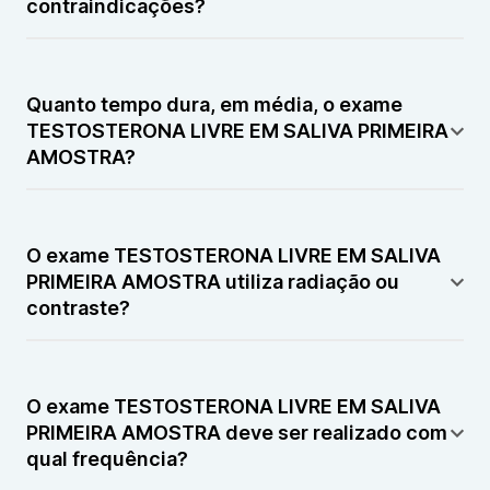
contraindicações?
AMOSTRA é simples e confortável.
O TESTOSTERONA LIVRE EM SALIVA PRIMEIRA
AMOSTRA não possui contraindicações relevantes. É
Quanto tempo dura, em média, o exame
importante apenas seguir corretamente as
TESTOSTERONA LIVRE EM SALIVA PRIMEIRA
orientações prévias do TESTOSTERONA LIVRE EM
AMOSTRA?
SALIVA PRIMEIRA AMOSTRA.
O TESTOSTERONA LIVRE EM SALIVA PRIMEIRA
AMOSTRA leva poucos minutos para a coleta da
O exame TESTOSTERONA LIVRE EM SALIVA
saliva. O tempo de liberação do resultado do
PRIMEIRA AMOSTRA utiliza radiação ou
TESTOSTERONA LIVRE EM SALIVA PRIMEIRA
contraste?
AMOSTRA depende do laboratório.
O TESTOSTERONA LIVRE EM SALIVA PRIMEIRA
AMOSTRA não utiliza radiação nem contraste.
O exame TESTOSTERONA LIVRE EM SALIVA
PRIMEIRA AMOSTRA deve ser realizado com
qual frequência?