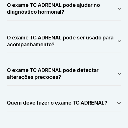
indicando se têm características benignas ou
O exame TC ADRENAL pode ajudar no
suspeitas, auxiliando na decisão clínica.
diagnóstico hormonal?
A TC ADRENAL pode complementar exames
hormonais ao identificar alterações estruturais
O exame TC ADRENAL pode ser usado para
relacionadas a produção anormal de hormônios.
acompanhamento?
A TC ADRENAL é frequentemente utilizada para
monitorar a evolução de lesões já identificadas,
O exame TC ADRENAL pode detectar
avaliando crescimento ou estabilidade.
alterações precoces?
A TC ADRENAL pode identificar alterações mesmo
em fases iniciais, antes do aparecimento de sintomas.
Quem deve fazer o exame TC ADRENAL?
A TC ADRENAL é indicada para pacientes com
suspeita de alterações hormonais, tumores ou