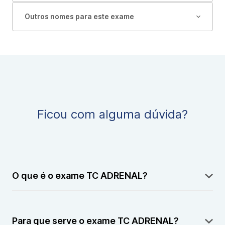
Outros nomes para este exame
Ficou com alguma dúvida?
O que é o exame TC ADRENAL?
A TC ADRENAL é um exame de tomografia
computadorizada focado na avaliação das glândulas
Para que serve o exame TC ADRENAL?