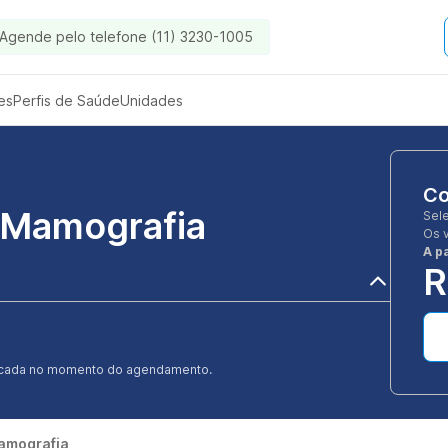
Agende pelo telefone (11) 3230-1005
es
Perfis de Saúde
Unidades
Co
- Mamografia
Sel
Os 
A pa
R
ificada no momento do agendamento.
Mamografia