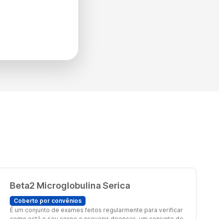
Beta2 Microglobulina Serica
Coberto por convênios
É um conjunto de exames feitos regularmente para verificar
como está o seu corpo e prevenir doenças. um conjunto de