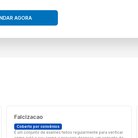
NDAR AGORA
Falcizacao
Coberto por convênios
É um conjunto de exames feitos regularmente para verificar
como está o seu corpo e prevenir doenças. um conjunto de