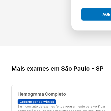
AGE
Mais exames em São Paulo - SP
Hemograma Completo
Coberto por convênios
É um conjunto de exames feitos regularmente para verificar
como está o seu corpo e prevenir doenças. um conjunto de