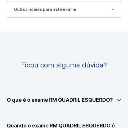
Outros nomes para este exame
Ficou com alguma dúvida?
O que é o exame RM QUADRIL ESQUERDO?
A RM QUADRIL ESQUERDO é um exame de imagem
realizado por ressonância magnética que permite
Quando o exame RM QUADRIL ESQUERDO é