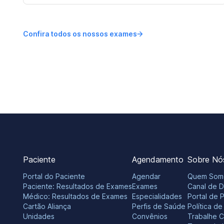
Confira todos os nossos exames
Paciente
Agendamento
Sobre Nó
Portal do Paciente
Agendar
Quem Som
Paciente: Resultados de Exames
Exames
Canal de 
Médico: Resultados de Exames
Especialidades
Portal de 
Cartão Aliança
Perfis de Saúde
Política d
Unidades
Convênios
Trabalhe 