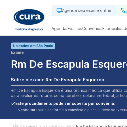
Agende seu exame online
Agendar
Exames
Convênios
Especialidad
Unidades em
São Paulo
Exame
Rm De Escapula Esquer
Sobre o exame Rm De Escapula Esquerda
Rm De Escapula Esquerda é uma técnica médica que utiliza c
para avaliar estruturas como cérebro, coluna vertebral, arti
Este procedimento pode ser coberto por convênio.
A cobertura varia conforme o convênio e plano, e deve ser ver
Exames
São Paulo - SP
Rm De Escapula Esquerda