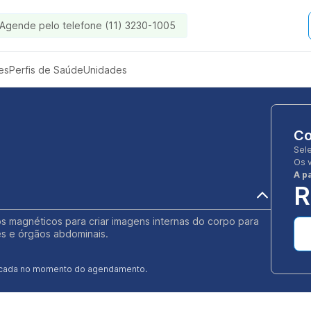
Agende pelo telefone (11) 3230-1005
es
Perfis de Saúde
Unidades
Co
Sel
Os 
A pa
R
s magnéticos para criar imagens internas do corpo para
ões e órgãos abdominais.
ificada no momento do agendamento.