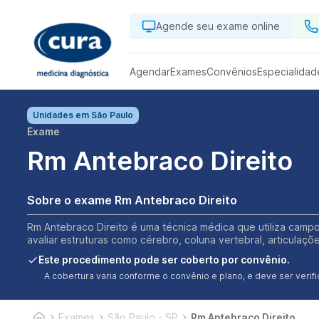
Agende seu exame online
Agendar
Exames
Convênios
Especialidad
Unidades em
São Paulo
Exame
Rm Antebraco Direito
Sobre o exame Rm Antebraco Direito
Rm Antebraco Direito é uma técnica médica que utiliza campo
avaliar estruturas como cérebro, coluna vertebral, articulaç
Este procedimento pode ser coberto por convênio.
A cobertura varia conforme o convênio e plano, e deve ser ver
Exames
São Paulo - SP
Rm Antebraco Direito