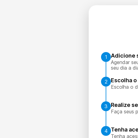
Adicione 
1
Agendar seu
seu dia a di
Escolha o 
2
Escolha o d
Realize s
3
Faça seus p
Tenha ace
4
Tenha aces