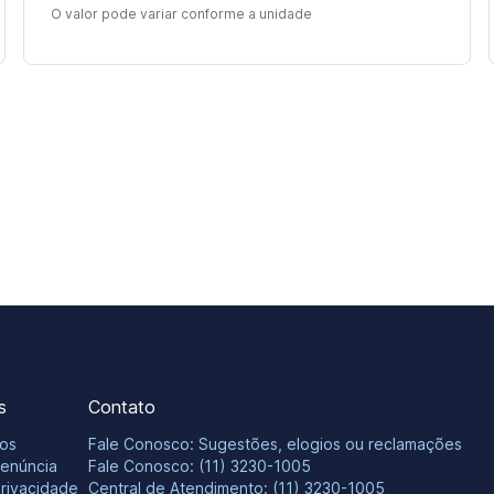
O valor pode variar conforme a unidade
s
Contato
os
Fale Conosco: Sugestões, elogios ou reclamações
Denúncia
Fale Conosco: (11) 3230-1005
Privacidade
Central de Atendimento: (11) 3230-1005