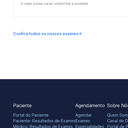
O valor pode variar conforme a unidade
Confira todos os nossos exames
Paciente
Agendamento
Sobre Nó
Portal do Paciente
Agendar
Quem Som
Paciente: Resultados de Exames
Exames
Canal de 
Médico: Resultados de Exames
Especialidades
Portal de 