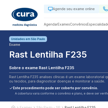
Agende seu exame online
Agendar
Exames
Convênios
Especialidad
Unidades em
São Paulo
Exame
Rast Lentilha F235
Sobre o exame Rast Lentilha F235
Rast Lentilha F235 analises clínicas é um exame laboratorial 
ou tecidos, para diagnosticar doenças e monitorar a saúde.
Este procedimento pode ser coberto por convênio.
A cobertura varia conforme o convênio e plano, e deve ser ver
Exames
São Paulo - SP
Rast Lentilha F235