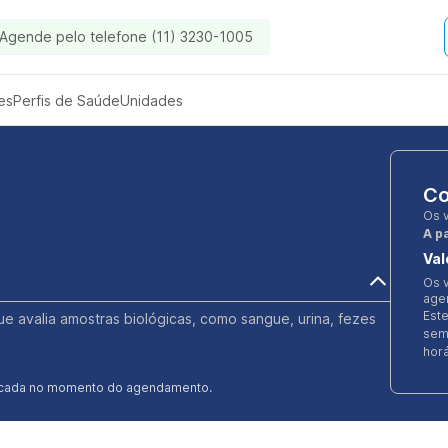
Agende pelo telefone (11) 3230-1005
es
Perfis de Saúde
Unidades
Co
Os 
A pa
Val
Os v
age
Est
que avalia amostras biológicas, como sangue, urina, fezes
sem
horá
ificada no momento do agendamento.