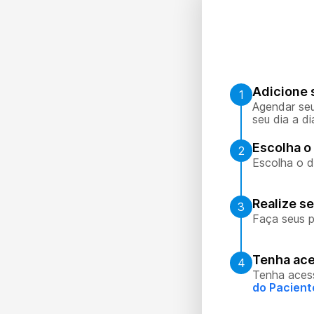
Adicione 
1
Agendar seu
seu dia a di
Escolha o 
2
Escolha o d
Realize s
3
Faça seus p
Tenha ace
4
Tenha aces
do Pacient