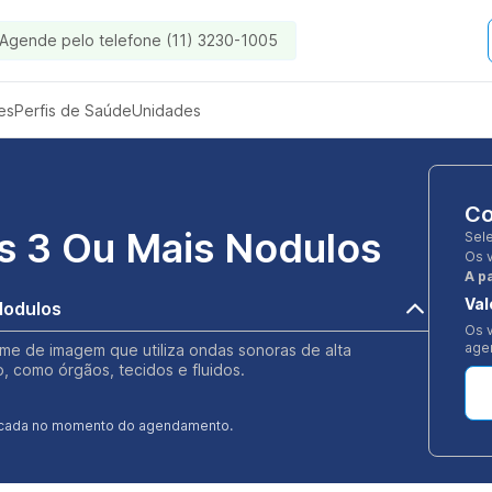
Agende pelo telefone (11) 3230-1005
es
Perfis de Saúde
Unidades
Co
 3 Ou Mais Nodulos
Sel
Os 
A pa
Val
Nodulos
Os v
age
e de imagem que utiliza ondas sonoras de alta
o, como órgãos, tecidos e fluidos.
ificada no momento do agendamento.