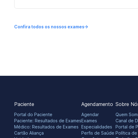
Confira todos os nossos exames
Paciente
Agendamento
Sobre Nó
Portal do Paciente
Agendar
Quem Som
Paciente: Resultados de Exames
Exames
Canal de 
Médico: Resultados de Exames
Especialidades
Portal de 
Cartão Aliança
Perfis de Saúde
Política d