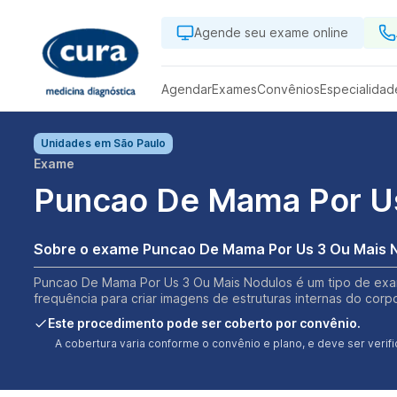
Agende seu exame online
Agendar
Exames
Convênios
Especialidad
Unidades em
São Paulo
Exame
Puncao De Mama Por Us
Sobre o exame Puncao De Mama Por Us 3 Ou Mais 
Puncao De Mama Por Us 3 Ou Mais Nodulos é um tipo de exam
frequência para criar imagens de estruturas internas do corp
Este procedimento pode ser coberto por convênio.
A cobertura varia conforme o convênio e plano, e deve ser ver