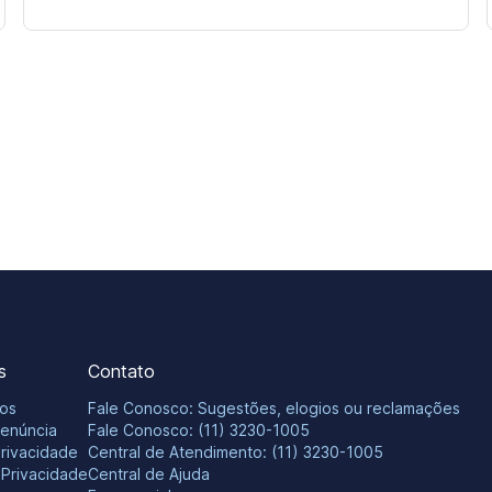
s
Contato
os
Fale Conosco: Sugestões, elogios ou reclamações
Denúncia
Fale Conosco: (11) 3230-1005
Privacidade
Central de Atendimento: (11) 3230-1005
e Privacidade
Central de Ajuda