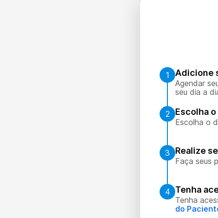
Adicione 
1
Agendar seu
seu dia a di
Escolha o 
2
Escolha o d
Realize s
3
Faça seus p
Tenha ace
4
Tenha aces
do Pacient