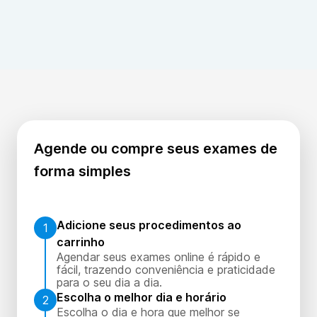
Sintomas incluem cãibras musculares, formigamento
nas mãos e pés, espasmos musculares e até
convulsões, devido à baixa quantidade de cálcio no
sangue.
Agende ou compre seus exames de
forma simples
Adicione seus procedimentos ao
1
carrinho
Agendar seus exames online é rápido e
fácil, trazendo conveniência e praticidade
para o seu dia a dia.
Escolha o melhor dia e horário
2
Escolha o dia e hora que melhor se