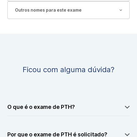
Outros nomes para este exame
Ficou com alguma dúvida?
O que é o exame de PTH?
O exame de PTH mede os níveis de paratormônio no
sangue, um hormônio produzido pelas glândulas
Por que o exame de PTH é solicitado?