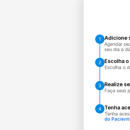
Adicione 
1
Agendar seu
seu dia a di
Escolha o 
2
Escolha o d
Realize s
3
Faça seus p
Tenha ace
4
Tenha aces
do Pacient