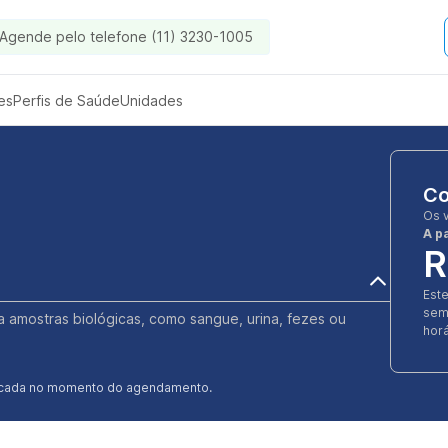
Agende pelo telefone (11) 3230-1005
es
Perfis de Saúde
Unidades
Co
Os 
A pa
R
Est
sem
ia amostras biológicas, como sangue, urina, fezes ou
horá
ificada no momento do agendamento.