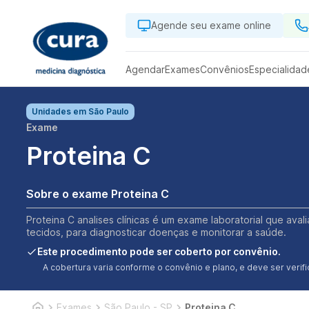
Agende seu exame online
Agendar
Exames
Convênios
Especialidad
Unidades em
São Paulo
Exame
Proteina C
Sobre o exame Proteina C
Proteina C analises clínicas é um exame laboratorial que aval
tecidos, para diagnosticar doenças e monitorar a saúde.
Este procedimento pode ser coberto por convênio.
A cobertura varia conforme o convênio e plano, e deve ser ver
Exames
São Paulo - SP
Proteina C