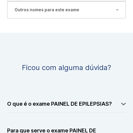
Outros nomes para este exame
Ficou com alguma dúvida?
O que é o exame PAINEL DE EPILEPSIAS?
O PAINEL DE EPILEPSIAS é um exame genético que
analisa diversos genes associados a diferentes tipos
Para que serve o exame PAINEL DE