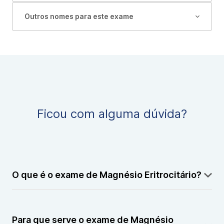
Outros nomes para este exame
Ficou com alguma dúvida?
O que é o exame de Magnésio Eritrocitário?
Mede os níveis de magnésio dentro das células
vermelhas do sangue, oferecendo uma avaliação mais
Para que serve o exame de Magnésio