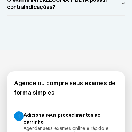
INTERLEUCINA 1-BETA pode ser repetido para
contraindicações?
acompanhamento de doenças inflamatórias.
O exame INTERLEUCINA 1-BETA não possui
contraindicações relevantes. O exame
INTERLEUCINA 1-BETA pode ser realizado em
diferentes faixas etárias, conforme orientação
médica.
Agende ou compre seus exames de
forma simples
Adicione seus procedimentos ao
1
carrinho
Agendar seus exames online é rápido e