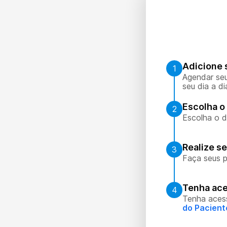
Adicione 
1
Agendar seu
seu dia a di
Escolha o 
2
Escolha o d
Realize s
3
Faça seus p
Tenha ace
4
Tenha aces
do Pacient