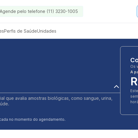
Agende pelo telefone (11) 3230-1005
es
Perfis de Saúde
Unidades
Co
Os 
A pa
R
Est
sem
ial que avalia amostras biológicas, como sangue, urina,
horá
aúde.
ificada no momento do agendamento.