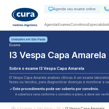
Agende seu exame online
Agendar
Exames
Convênios
Especialidad
Unidades em
São Paulo
Exame
I3 Vespa Capa Amarela
Sobre o exame I3 Vespa Capa Amarela
I3 Vespa Capa Amarela analises clínicas é um exame laborator
fezes ou tecidos, para diagnosticar doenças e monitorar a s
Este procedimento pode ser coberto por convênio.
A cobertura varia conforme o convênio e plano, e deve ser ver
Exames
São Paulo - SP
I3 Vespa Capa Amarela