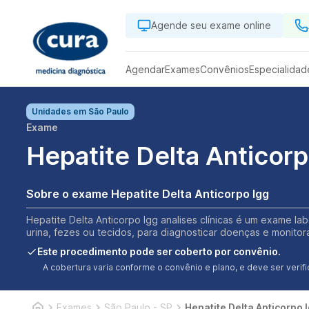
Agende seu exame online
Agendar
Exames
Convênios
Especialidad
Unidades em
São Paulo
Exame
Hepatite Delta Anticorp
Sobre o exame Hepatite Delta Anticorpo Igg
Hepatite Delta Anticorpo Igg analises clínicas é um exame la
urina, fezes ou tecidos, para diagnosticar doenças e monitor
Este procedimento pode ser coberto por convênio.
A cobertura varia conforme o convênio e plano, e deve ser ver
Exames
São Paulo - SP
Hepatite Delta Anticorpo 