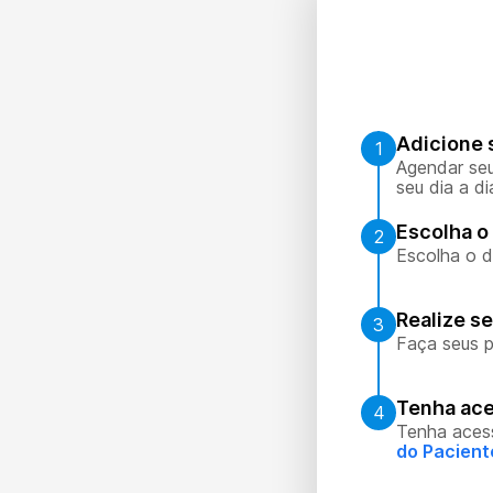
Adicione 
1
Agendar seu
seu dia a di
Escolha o 
2
Escolha o d
Realize s
3
Faça seus p
Tenha ace
4
Tenha aces
do Pacient