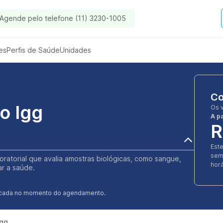
Agende pelo telefone (11) 3230-1005
es
Perfis de Saúde
Unidades
Co
o Igg
Os 
A pa
R
Est
sem
boratorial que avalia amostras biológicas, como sangue,
horá
ar a saúde.
ificada no momento do agendamento.
Igg