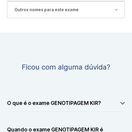
Outros nomes para este exame
Ficou com alguma dúvida?
O que é o exame GENOTIPAGEM KIR?
A GENOTIPAGEM KIR é um exame genético utilizado
para identificar variações nos genes KIR, que estão
Quando o exame GENOTIPAGEM KIR é