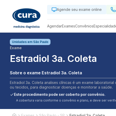
Agende seu exame online
Agendar
Exames
Convênios
Especialidad
Unidades em
São Paulo
Exame
Estradiol 3a. Coleta
Sobre o exame Estradiol 3a. Coleta
Estradiol 3a. Coleta analises clínicas é um exame laboratoria
ou tecidos, para diagnosticar doenças e monitorar a saúde.
Este procedimento pode ser coberto por convênio.
A cobertura varia conforme o convênio e plano, e deve ser ver
Exames
São Paulo - SP
Estradiol 3a. Coleta