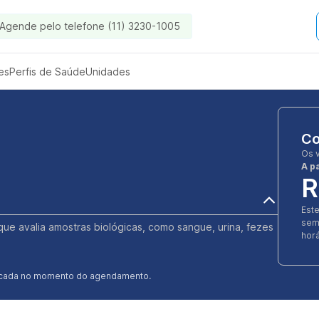
Agende pelo telefone (11) 3230-1005
es
Perfis de Saúde
Unidades
Co
Os 
A pa
R
Est
sem
l que avalia amostras biológicas, como sangue, urina, fezes
horá
ificada no momento do agendamento.