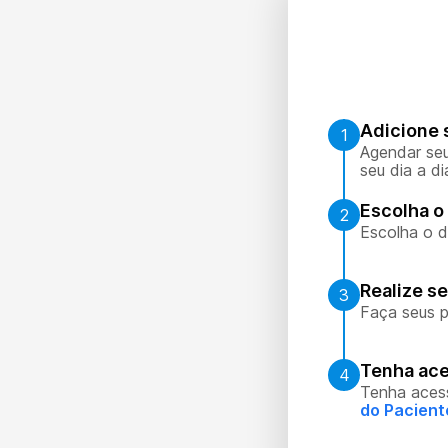
Adicione 
1
Agendar seu
seu dia a di
Escolha o 
2
Escolha o d
Realize s
3
Faça seus p
Tenha ace
4
Tenha aces
do Pacient