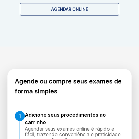
contraindicações específicas, mas é importante seguir
AGENDAR ONLINE
as orientações médicas para a coleta adequada da
amostra.
Agende ou compre seus exames de
forma simples
Adicione seus procedimentos ao
1
carrinho
Agendar seus exames online é rápido e
fácil, trazendo conveniência e praticidade