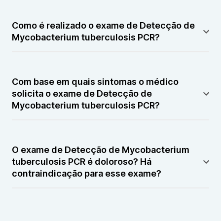
O exame de Detecção de Mycobacterium
tuberculosis PCR serve para diagnosticar rapidamente
Como é realizado o exame de Detecção de
a presença da bactéria causadora da tuberculose em
Mycobacterium tuberculosis PCR?
amostras clínica
O exame é realizado através da técnica de PCR
(Reação em Cadeia da Polimerase) em amostras de
Com base em quais sintomas o médico
escarro, lavado broncoalveolar ou outros tecidos
solicita o exame de Detecção de
suspeitos.
Mycobacterium tuberculosis PCR?
O médico pode solicitar este exame em casos de
tosse persistente, febre, perda de peso, sudorese
O exame de Detecção de Mycobacterium
noturna, ou quando há suspeita de tuberculose
tuberculosis PCR é doloroso? Há
pulmonar ou extrapulmonar.
contraindicação para esse exame?
O exame não é doloroso, mas a coleta de amostra
pode causar leve desconforto. Não há