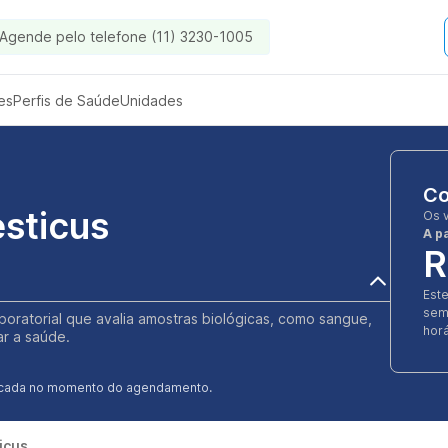
Agende pelo telefone (11) 3230-1005
es
Perfis de Saúde
Unidades
Co
sticus
Os 
A pa
R
Est
sem
oratorial que avalia amostras biológicas, como sangue,
horá
ar a saúde.
ificada no momento do agendamento.
icus