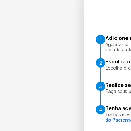
Adicione 
1
Agendar seu
seu dia a di
Escolha o 
2
Escolha o d
Realize s
3
Faça seus p
Tenha ace
4
Tenha aces
do Pacient