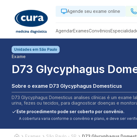
Agende seu exame online
Agendar
Exames
Convênios
Especialidad
Unidades em
São Paulo
Exame
D73 Glycyphagus Dome
Sobre o exame D73 Glycyphagus Domesticus
D73 Glycyphagus Domesticus analises clínicas é um exame lab
urina, fezes ou tecidos, para diagnosticar doenças e monitor
Este procedimento pode ser coberto por convênio.
A cobertura varia conforme o convênio e plano, e deve ser ver
Exames
São Paulo - SP
D73 Glycyphagus Domest