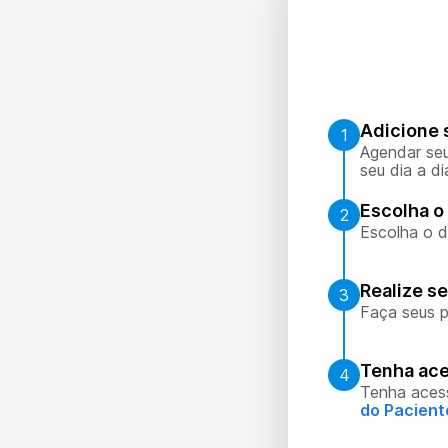
Adicione 
1
Agendar seu
seu dia a di
Escolha o 
2
Escolha o d
Realize s
3
Faça seus p
Tenha ace
4
Tenha aces
do Pacient