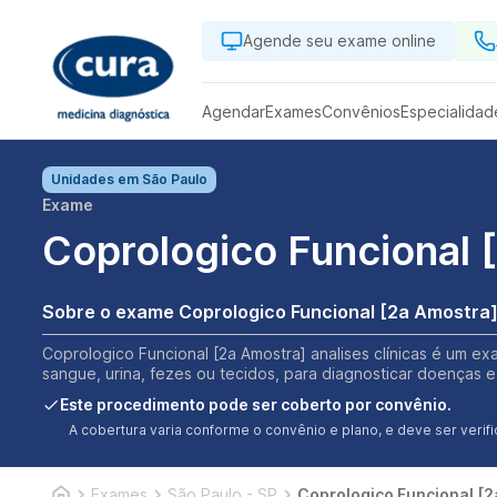
Agende seu exame online
Agendar
Exames
Convênios
Especialidad
Unidades em
São Paulo
Exame
Coprologico Funcional 
Sobre o exame Coprologico Funcional [2a Amostra
Coprologico Funcional [2a Amostra] analises clínicas é um ex
sangue, urina, fezes ou tecidos, para diagnosticar doenças e
Este procedimento pode ser coberto por convênio.
A cobertura varia conforme o convênio e plano, e deve ser ver
Exames
São Paulo - SP
Coprologico Funcional [2