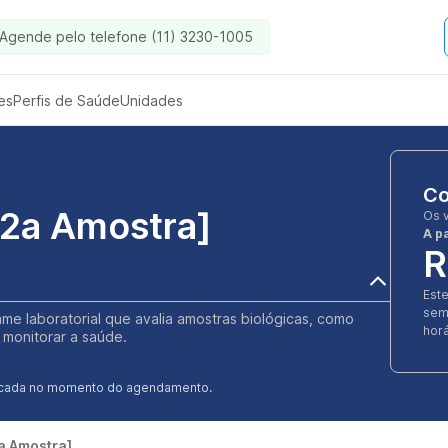
Agende pelo telefone (11) 3230-1005
es
Perfis de Saúde
Unidades
Co
[2a Amostra]
Os 
A pa
R
]
Est
sem
ame laboratorial que avalia amostras biológicas, como
horá
 monitorar a saúde.
ificada no momento do agendamento.
a Amostra]