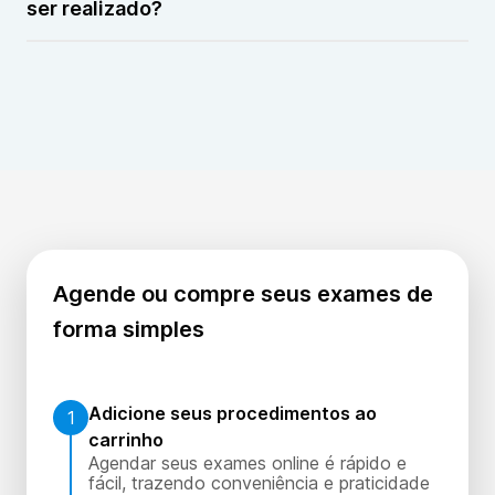
radiação nem contraste.
ser realizado?
A frequência do exame CA 242 depende da indicação
médica. O exame pode ser solicitado para
investigação inicial ou para acompanhamento da
evolução de determinadas doenças, conforme
orientação do profissional de saúde.
Agende ou compre seus exames de
forma simples
Adicione seus procedimentos ao
1
carrinho
Agendar seus exames online é rápido e
fácil, trazendo conveniência e praticidade