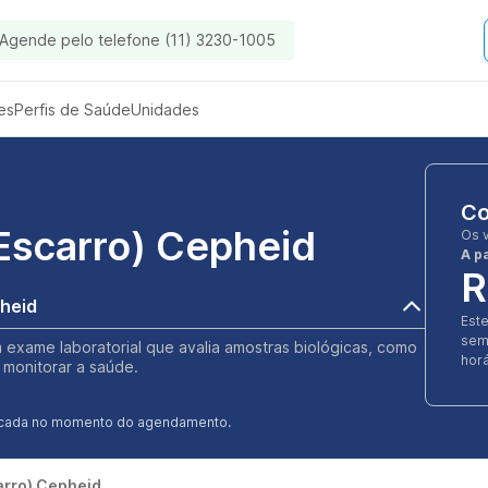
Agende pelo telefone (11) 3230-1005
es
Perfis de Saúde
Unidades
Co
 Escarro) Cepheid
Os 
A pa
R
pheid
Est
sem
m exame laboratorial que avalia amostras biológicas, como
horá
 monitorar a saúde.
ificada no momento do agendamento.
carro) Cepheid