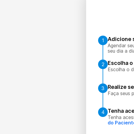
Adicione 
1
Agendar seu
seu dia a di
Escolha o 
2
Escolha o d
Realize s
3
Faça seus p
Tenha ace
4
Tenha aces
do Pacient