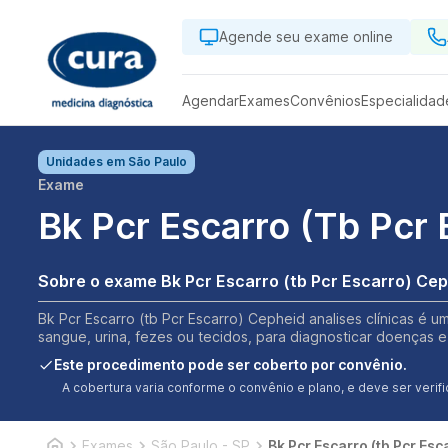
Agende seu exame online
Agendar
Exames
Convênios
Especialidad
Unidades em
São Paulo
Exame
Bk Pcr Escarro (tb Pcr
Sobre o exame Bk Pcr Escarro (tb Pcr Escarro) Ce
Bk Pcr Escarro (tb Pcr Escarro) Cepheid analises clínicas é u
sangue, urina, fezes ou tecidos, para diagnosticar doenças e
Este procedimento pode ser coberto por convênio.
A cobertura varia conforme o convênio e plano, e deve ser ver
Exames
São Paulo - SP
Bk Pcr Escarro (tb Pcr Es