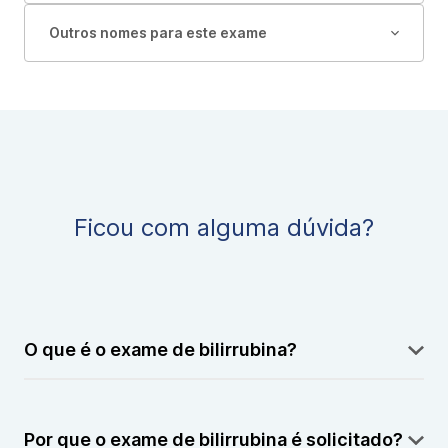
Outros nomes para este exame
Ficou com alguma dúvida?
O que é o exame de bilirrubina?
O exame mede os níveis de bilirrubina no sangue, um
pigmento produzido pela degradação das hemácias.
Por que o exame de bilirrubina é solicitado?