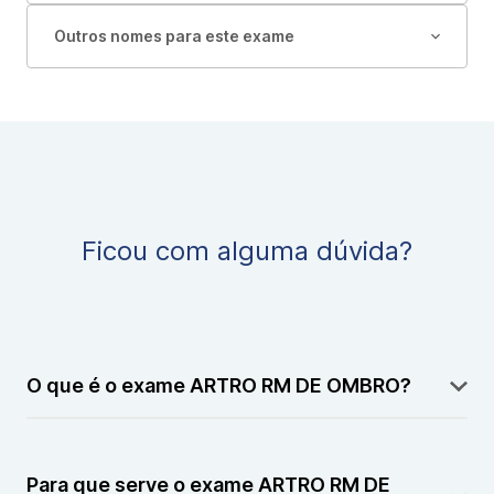
Outros nomes para este exame
Ficou com alguma dúvida?
O que é o exame ARTRO RM DE OMBRO?
O exame ARTRO RM DE OMBRO é um tipo de
ressonância magnética realizada após a aplicação de
Para que serve o exame ARTRO RM DE