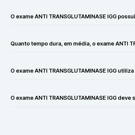
O exame ANTI TRANSGLUTAMINASE IGG geralmente não
O exame ANTI TRANSGLUTAMINASE IGG possui 
O exame ANTI TRANSGLUTAMINASE IGG possui poucas co
responsável.
Quanto tempo dura, em média, o exame ANTI
O exame ANTI TRANSGLUTAMINASE IGG leva em média ape
O exame ANTI TRANSGLUTAMINASE IGG utiliza r
O exame ANTI TRANSGLUTAMINASE IGG não utiliza radiaç
O exame ANTI TRANSGLUTAMINASE IGG deve ser
O exame ANTI TRANSGLUTAMINASE IGG deve ser realiza