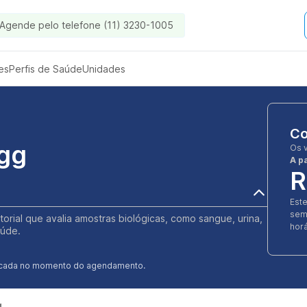
Agende pelo telefone (11) 3230-1005
es
Perfis de Saúde
Unidades
Co
Igg
Os 
A pa
R
Est
sem
torial que avalia amostras biológicas, como sangue, urina,
horá
aúde.
ificada no momento do agendamento.
g