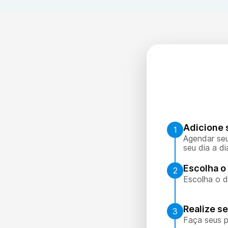
Adicione 
1
Agendar seu
seu dia a di
Escolha o 
2
Escolha o d
Realize s
3
Faça seus p