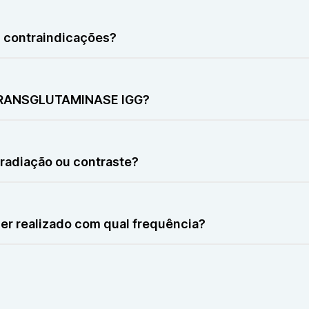
 causa dor, podendo provocar apenas leve desconforto n
contraindicações?
ntraindicações, sendo normalmente evitado apenas em si
 TRANSGLUTAMINASE IGG?
nas alguns minutos para a coleta do sangue, com tempo a
adiação ou contraste?
ão nem contraste, pois é realizado exclusivamente a parti
 realizado com qual frequência?
do conforme solicitação médica, podendo ser repetido pa