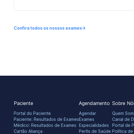
Confira todos os nossos exames
Paciente
Agendamento
Sobre Nó
Portal do Paciente
Agendar
Quem Som
Paciente: Resultados de Exames
Exames
Canal de 
Médico: Resultados de Exames
Especialidades
Portal de 
Cartão Aliança
Perfis de Saúde
Política d