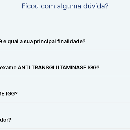
Ficou com alguma dúvida?
qual a sua principal finalidade?
ue utilizado para identificar a presença de anticorpos e
istema imunológico.
ar o exame ANTI TRANSGLUTAMINASE IGG?
o há suspeita clínica de doenças relacionadas ao siste
SE IGG?
da coleta de uma amostra de sangue venoso, realizada po
dor?