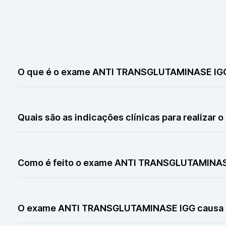
O que é o exame ANTI TRANSGLUTAMINASE IGG e 
O exame ANTI TRANSGLUTAMINASE IGG é um exame de sang
de doenças autoimunes, infecciosas ou alterações do s
Quais são as indicações clínicas para realiz
O exame ANTI TRANSGLUTAMINASE IGG é indicado quand
já diagnosticadas, conforme orientação médica.
Como é feito o exame ANTI TRANSGLUTAMINA
O exame ANTI TRANSGLUTAMINASE IGG é feito por meio 
procedimento simples e seguro.
O exame ANTI TRANSGLUTAMINASE IGG causa 