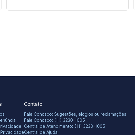
s
Contato
os
Fale Conosco: Sugestões, elogios ou reclamações
Denúncia
Fale Conosco: (11) 3230-1005
Privacidade
Central de Atendimento: (11) 3230-1005
e Privacidade
Central de Ajuda