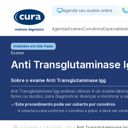
Agende seu exame online
Agendar
Exames
Convênios
Especialidad
Unidades em
São Paulo
Exame
Anti Transglutaminase 
Sobre o exame Anti Transglutaminase Igg
Anti Transglutaminase Igg analises clínicas é um exame labora
fezes ou tecidos, para diagnosticar doenças e monitorar a s
Este procedimento pode ser coberto por convênio.
A cobertura varia conforme o convênio e plano, e deve ser ver
Exames
São Paulo - SP
Anti Transglutaminase Ig