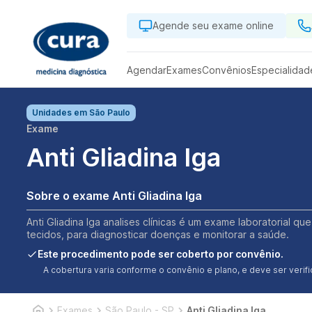
Agende seu exame online
Agendar
Exames
Convênios
Especialidad
Unidades em
São Paulo
Exame
Anti Gliadina Iga
Sobre o exame Anti Gliadina Iga
Anti Gliadina Iga analises clínicas é um exame laboratorial qu
tecidos, para diagnosticar doenças e monitorar a saúde.
Este procedimento pode ser coberto por convênio.
A cobertura varia conforme o convênio e plano, e deve ser ver
Exames
São Paulo - SP
Anti Gliadina Iga