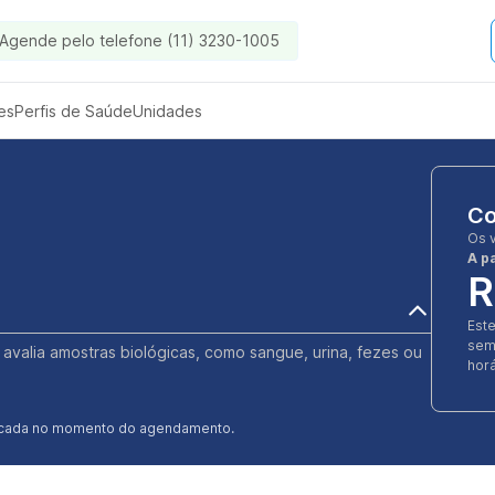
Agende pelo telefone (11) 3230-1005
es
Perfis de Saúde
Unidades
Co
Os 
A pa
R
Est
sem
e avalia amostras biológicas, como sangue, urina, fezes ou
horá
ificada no momento do agendamento.