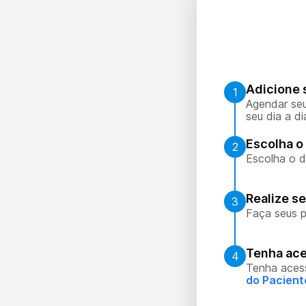
Adicione 
1
Agendar seu
seu dia a di
Escolha o 
2
Escolha o d
Realize s
3
Faça seus p
Tenha ace
4
Tenha aces
do Pacient