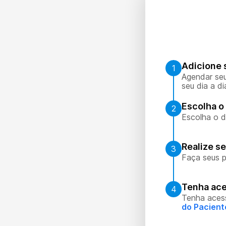
Adicione 
1
Agendar seu
seu dia a di
Escolha o 
2
Escolha o d
Realize s
3
Faça seus p
Tenha ace
4
Tenha aces
do Pacient