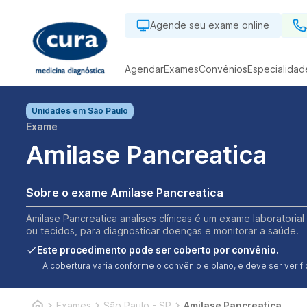
Agende seu exame online
Agendar
Exames
Convênios
Especialidad
Unidades em
São Paulo
Exame
Amilase Pancreatica
Sobre o exame Amilase Pancreatica
Amilase Pancreatica analises clínicas é um exame laboratorial
ou tecidos, para diagnosticar doenças e monitorar a saúde.
Este procedimento pode ser coberto por convênio.
A cobertura varia conforme o convênio e plano, e deve ser ver
Exames
São Paulo - SP
Amilase Pancreatica