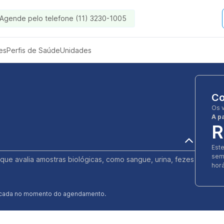
Agende pelo telefone (11) 3230-1005
es
Perfis de Saúde
Unidades
Co
Os 
A pa
R
Est
sem
 que avalia amostras biológicas, como sangue, urina, fezes
horá
ificada no momento do agendamento.