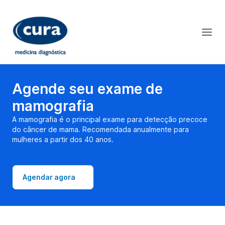
Agende seu exame de
mamografia
A mamografia é o principal exame para detecção precoce
do câncer de mama. Recomendada anualmente para
mulheres a partir dos 40 anos.
Agendar agora