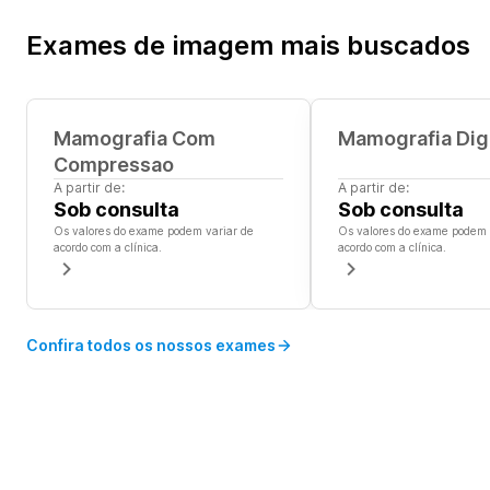
Exames de imagem
mais buscados
Mamografia Com
Mamografia Digi
Compressao
A partir de:
A partir de:
Sob consulta
Sob consulta
Os valores do exame podem variar de
Os valores do exame podem 
acordo com a clínica.
acordo com a clínica.
Confira todos os nossos exames