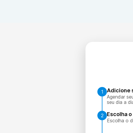
significado dessa alteração pode variar, por isso o resu
Adicione 
1
Agendar seu
seu dia a di
Escolha o 
2
Escolha o d