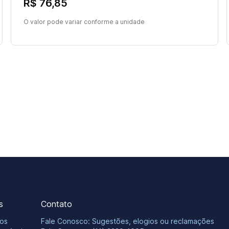
R$ 76,85
O valor pode variar conforme a unidade
s
Contato
os
Fale Conosco: Sugestões, elogios ou reclamações