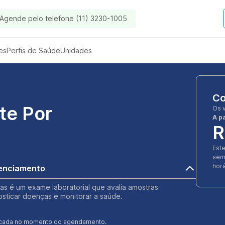
Agende pelo telefone (11) 3230-1005
es
Perfis de Saúde
Unidades
Co
te Por
Os 
A pa
R
Est
sem
horá
uenciamento
as é um exame laboratorial que avalia amostras
osticar doenças e monitorar a saúde.
ificada no momento do agendamento.