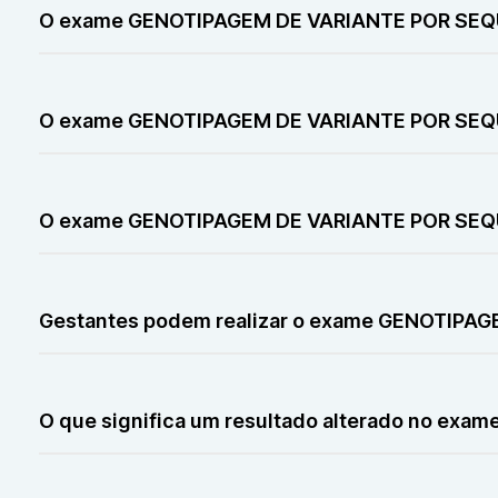
uma alteração previamente identificada. Também pode se
O exame GENOTIPAGEM DE VARIANTE POR SEQ
O exame GENOTIPAGEM DE VARIANTE POR SEQUENCIAMEN
desconforto rápido da picada da agulha. Em outros tipo
O exame GENOTIPAGEM DE VARIANTE POR SEQU
O exame GENOTIPAGEM DE VARIANTE POR SEQUENCIAMEN
laboratorial, os cuidados estão principalmente relaciona
O exame GENOTIPAGEM DE VARIANTE POR SEQUE
O exame GENOTIPAGEM DE VARIANTE POR SEQUENCIAMENTO
genético presente na amostra coletada.
Gestantes podem realizar o exame GENOTIP
Gestantes podem realizar o exame GENOTIPAGEM DE 
exame não envolve radiação nem exposição a contrast
O que significa um resultado alterado no 
Um resultado alterado no exame GENOTIPAGEM DE VARI