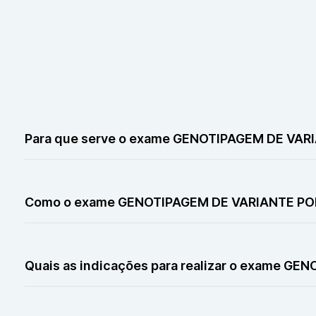
Para que serve o exame GENOTIPAGEM DE V
O exame GENOTIPAGEM DE VARIANTE POR SEQUENCIAMENT
uma variante já suspeita, investigar doenças hereditári
Como o exame GENOTIPAGEM DE VARIANTE PO
O exame GENOTIPAGEM DE VARIANTE POR SEQUENCIAMENTO
a indicação. O DNA é extraído e analisado em laboratór
Quais as indicações para realizar o exame
O exame GENOTIPAGEM DE VARIANTE POR SEQUENCIAMEN