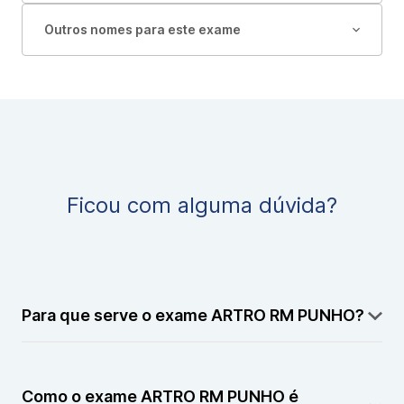
Outros nomes para este exame
Ficou com alguma dúvida?
Para que serve o exame ARTRO RM PUNHO?
O exame ARTRO RM PUNHO serve para avaliar com
detalhes as estruturas internas da articulação do
Como o exame ARTRO RM PUNHO é