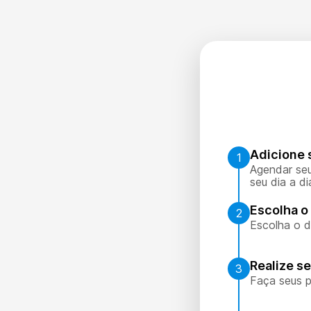
Adicione 
1
Agendar seu
seu dia a di
Escolha o 
2
Escolha o d
Realize s
3
Faça seus p