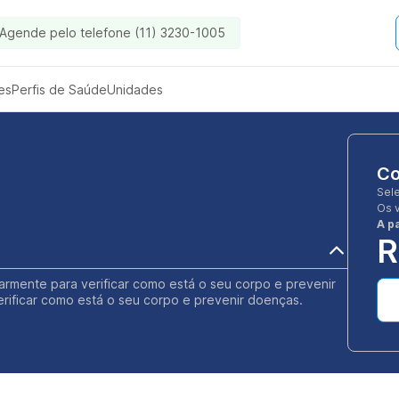
Agende pelo telefone (11) 3230-1005
es
Perfis de Saúde
Unidades
Co
Sel
Os 
A pa
R
rmente para verificar como está o seu corpo e prevenir
rificar como está o seu corpo e prevenir doenças.