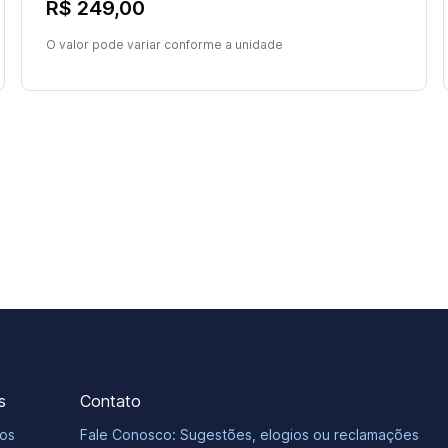
R$ 249,00
O valor pode variar conforme a unidade
s
Contato
os
Fale Conosco: Sugestões, elogios ou reclamações