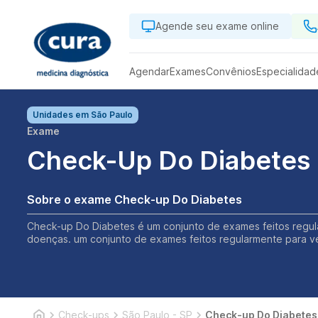
Agende seu exame online
Agendar
Exames
Convênios
Especialidad
Unidades em
São Paulo
Exame
Check-Up Do Diabetes
Sobre o exame Check-up Do Diabetes
Check-up Do Diabetes é um conjunto de exames feitos regula
doenças. um conjunto de exames feitos regularmente para ve
Check-ups
São Paulo - SP
Check-up Do Diabetes